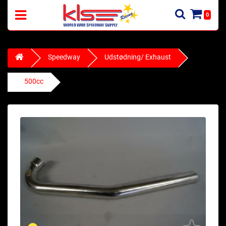
0
Speedway
Udstødning/ Exhaust
500cc