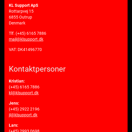
KL Support ApS
Rottarpvej 15
6855 Outrup
Denmark
Tlf.
(+45) 6165 7886
mail@klsupport.dk
VAT: DK41496770
Kontaktpersoner
Kristian:
(+45) 6165 7886
kl@klsupport.dk
Jens:
(+45) 2922 2196
jl@klsupport.dk
Lars:
(+45) 2993 0698