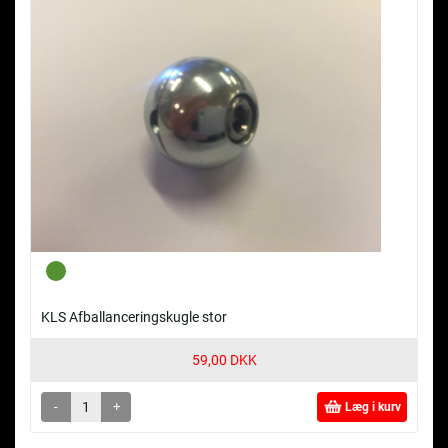
KLS Afballanceringskugle stor
59,00 DKK
-
+
Læg i kurv