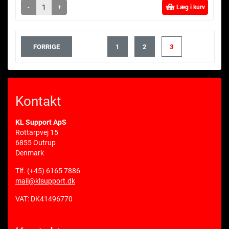
-
+
Læg i kurv
FORRIGE
1
2
3
Kontakt
KL Support ApS
Rottarpvej 15
6855 Outrup
Denmark
Tlf.
(+45) 6165 7886
mail@klsupport.dk
VAT: DK41496770