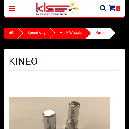
0
Speedway
Hjul/ Wheels
Kineo
KINEO