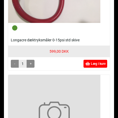
Longacre dæktryksmåler 0-15psi std skive
599,00 DKK
-
+
Læg i kurv