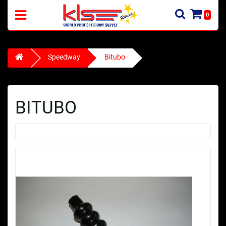
0
Speedway
Bitubo
BITUBO