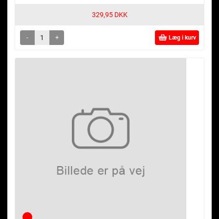
329,95 DKK
-
+
Læg i kurv