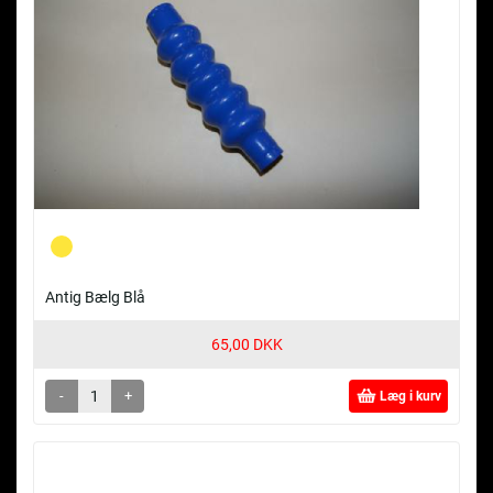
Antig Bælg Blå
65,00 DKK
-
+
Læg i kurv