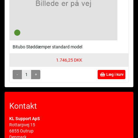
Bitubo Støddæmper standard model
1.746,25 DKK
-
+
Læg i kurv
Kontakt
KL Support ApS
Rottarpvej 15
6855 Outrup
Denmark