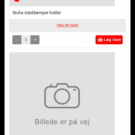
Stuha støddæmper holder
286,50 DKK
-
+
Læg i kurv