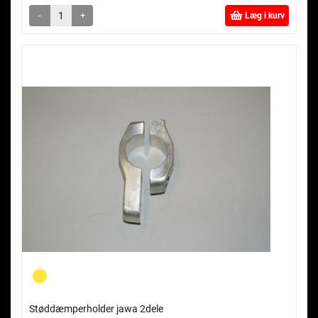
-
+
Læg i kurv
Støddæmperholder jawa 2dele