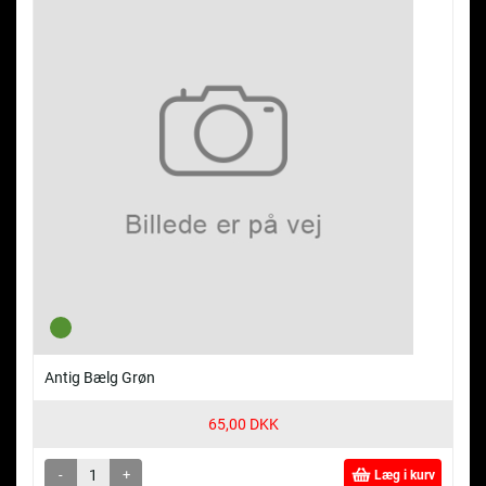
Antig Bælg Grøn
65,00 DKK
-
+
Læg i kurv