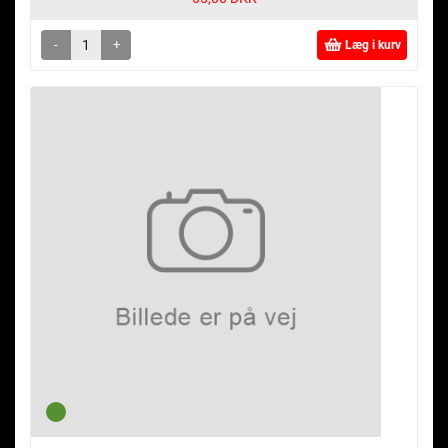
-
+
Læg i kurv