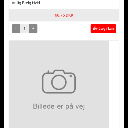
Antig Bælg Hvid
68,75 DKK
-
+
Læg i kurv