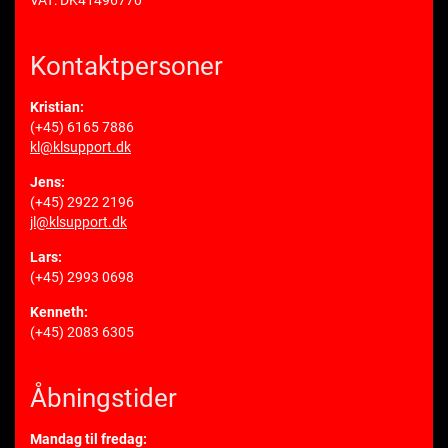
VAT: DK41496770
Kontaktpersoner
Kristian:
(+45) 6165 7886
kl@klsupport.dk
Jens:
(+45) 2922 2196
jl@klsupport.dk
Lars:
(+45) 2993 0698
Kenneth:
(+45) 2083 6305
Åbningstider
Mandag til fredag: