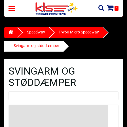
0
Speedway
PW50 Micro Speedway
Svingarm og støddæmper
SVINGARM OG
STØDDÆMPER