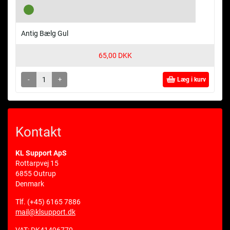
Antig Bælg Gul
65,00 DKK
-
+
Læg i kurv
Kontakt
KL Support ApS
Rottarpvej 15
6855 Outrup
Denmark
Tlf.
(+45) 6165 7886
mail@klsupport.dk