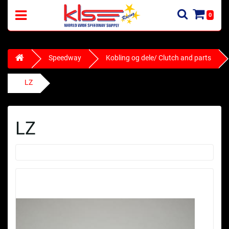
0
Speedway
Kobling og dele/ Clutch and parts
LZ
LZ