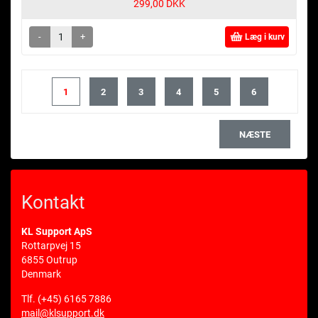
299,00 DKK
-
+
Læg i kurv
1
2
3
4
5
6
NÆSTE
Kontakt
KL Support ApS
Rottarpvej 15
6855 Outrup
Denmark
Tlf.
(+45) 6165 7886
mail@klsupport.dk