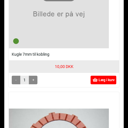
Kugle 7mm til kobling
10,00 DKK
-
+
Læg i kurv