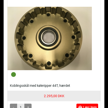
Koblingsskål med køleripper 44T, hærdet
2.295,00 DKK
-
+
Læg i kurv