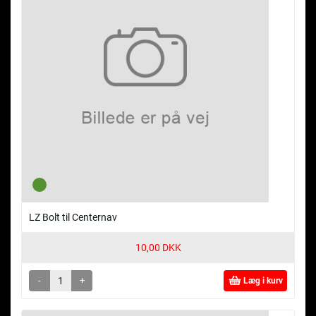
LZ Bolt til Centernav
10,00 DKK
-
+
Læg i kurv