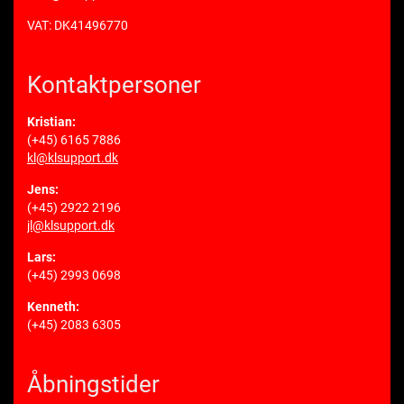
VAT: DK41496770
Kontaktpersoner
Kristian:
(+45) 6165 7886
kl@klsupport.dk
Jens:
(+45) 2922 2196
jl@klsupport.dk
Lars:
(+45) 2993 0698
Kenneth:
(+45) 2083 6305
Åbningstider