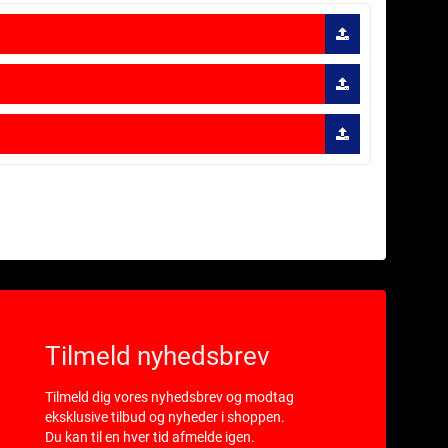
Tilmeld nyhedsbrev
Tilmeld dig vores nyhedsbrev og modtag
eksklusive tilbud og nyheder i shoppen.
Du kan til en hver tid afmelde igen.