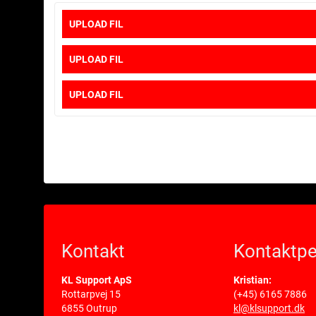
UPLOAD FIL
UPLOAD FIL
UPLOAD FIL
Kontakt
Kontaktpe
KL Support ApS
Kristian:
Rottarpvej 15
(+45) 6165 7886
6855 Outrup
kl@klsupport.dk