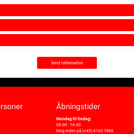
Send reklamation
rsoner
Åbningstider
Mandag til fredag:
08.00 - 16.00
Ring inden på
(+45) 6165 7886