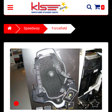
0
Speedway
Forcefield