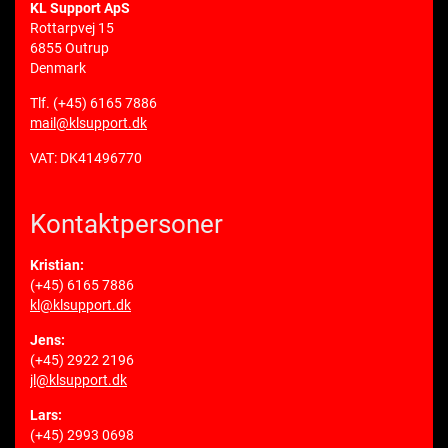
KL Support ApS
Rottarpvej 15
6855 Outrup
Denmark
Tlf.
(+45) 6165 7886
mail@klsupport.dk
VAT: DK41496770
Kontaktpersoner
Kristian:
(+45) 6165 7886
kl@klsupport.dk
Jens:
(+45) 2922 2196
jl@klsupport.dk
Lars:
(+45) 2993 0698