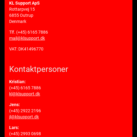
KL Support ApS
Rottarpvej 15
6855 Outrup
Denmark
Tlf.
(+45) 6165 7886
mail@klsupport.dk
VAT: DK41496770
Kontaktpersoner
Kristian:
(+45) 6165 7886
kl@klsupport.dk
Jens:
(+45) 2922 2196
jl@klsupport.dk
Lars:
(+45) 2993 0698