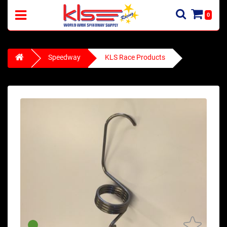
0
Speedway
KLS Race Products