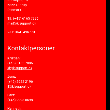
6855 Outrup
Denmark
Tlf.
(+45) 6165 7886
mail@klsupport.dk
VAT: DK41496770
Kontaktpersoner
Kristian:
(+45) 6165 7886
kl@klsupport.dk
Jens:
(+45) 2922 2196
jl@klsupport.dk
Lars:
(+45) 2993 0698
Kenneth: