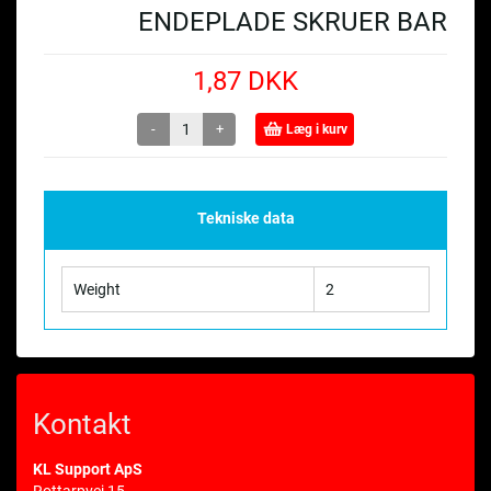
ENDEPLADE SKRUER BAR
1,87 DKK
-
+
Læg i kurv
Tekniske data
Weight
2
Kontakt
KL Support ApS
Rottarpvej 15