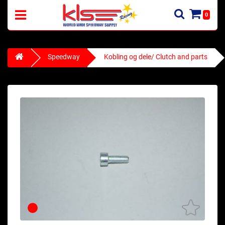
0
Speedway
Kobling og dele/ Clutch and parts