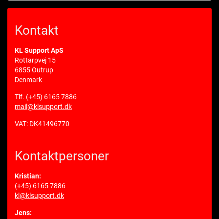
Kontakt
KL Support ApS
Rottarpvej 15
6855 Outrup
Denmark
Tlf.
(+45) 6165 7886
mail@klsupport.dk
VAT: DK41496770
Kontaktpersoner
Kristian:
(+45) 6165 7886
kl@klsupport.dk
Jens: