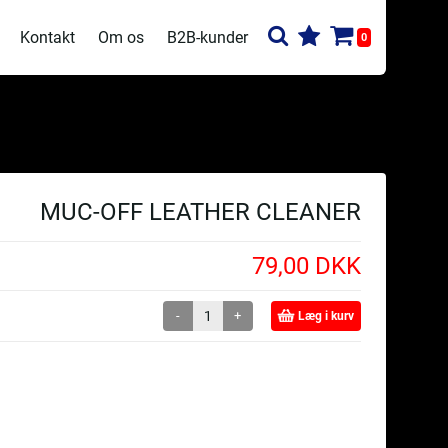
Kontakt
Om os
B2B-kunder
0
MUC-OFF LEATHER CLEANER
79,00 DKK
-
+
Læg i kurv