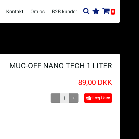
Kontakt
Om os
B2B-kunder
0
MUC-OFF NANO TECH 1 LITER
89,00 DKK
-
+
Læg i kurv