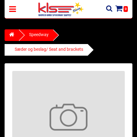
0
Speedway
Sæder og beslag/ Seat and brackets