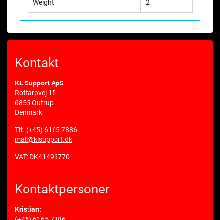
Weight
2
Kontakt
KL Support ApS
Rottarpvej 15
6855 Outrup
Denmark
Tlf.
(+45) 6165 7886
mail@klsupport.dk
VAT: DK41496770
Kontaktpersoner
Kristian:
(+45) 6165 7886