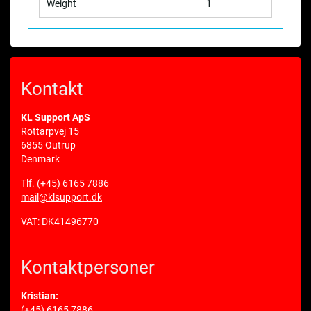
Weight
1
Kontakt
KL Support ApS
Rottarpvej 15
6855 Outrup
Denmark
Tlf.
(+45) 6165 7886
mail@klsupport.dk
VAT: DK41496770
Kontaktpersoner
Kristian:
(+45) 6165 7886