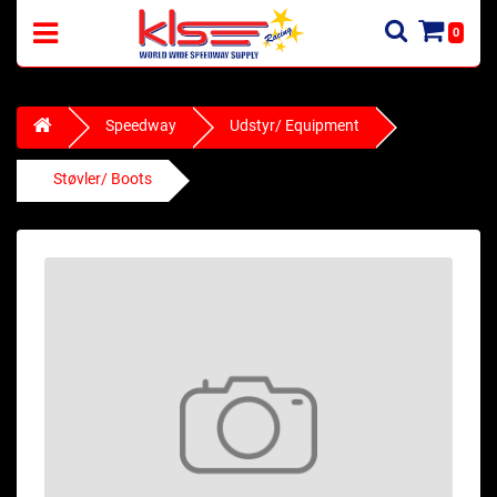
0
Speedway
Udstyr/ Equipment
Støvler/ Boots