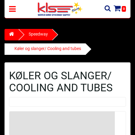
0
Speedway
Køler og slanger/ Cooling and tubes
KØLER OG SLANGER/
COOLING AND TUBES