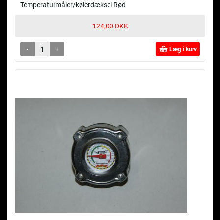
Temperaturmåler/kølerdæksel Rød
124,00 DKK
-
+
Læg i kurv