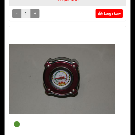
-
+
Læg i kurv