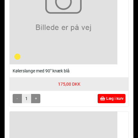
Kølerslange med 90" knæk blå
175,00 DKK
-
+
Læg i kurv