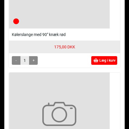
Kølerslange med 90" knæk rød
175,00 DKK
-
+
Læg i kurv