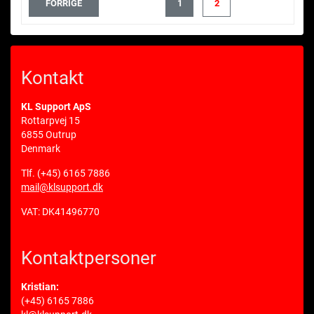
FORRIGE
1
2
Kontakt
KL Support ApS
Rottarpvej 15
6855 Outrup
Denmark
Tlf.
(+45) 6165 7886
mail@klsupport.dk
VAT: DK41496770
Kontaktpersoner
Kristian:
(+45) 6165 7886