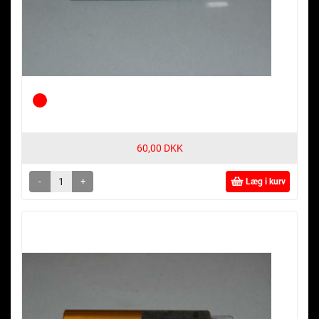
60,00 DKK
-
+
Læg i kurv