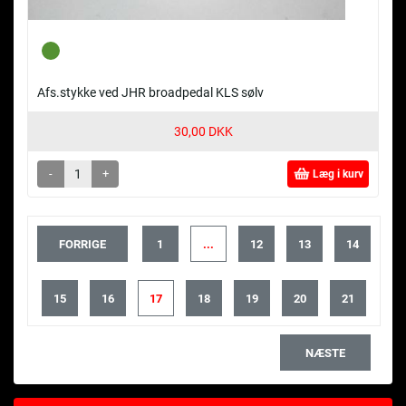
Afs.stykke ved JHR broadpedal KLS sølv
30,00 DKK
-
+
Læg i kurv
FORRIGE
1
...
12
13
14
15
16
17
18
19
20
21
NÆSTE