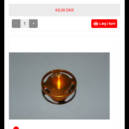
69,00 DKK
-
+
Læg i kurv