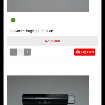
KLS Juster baghjul 10/13 Sort
62,00 DKK
-
+
Læg i kurv