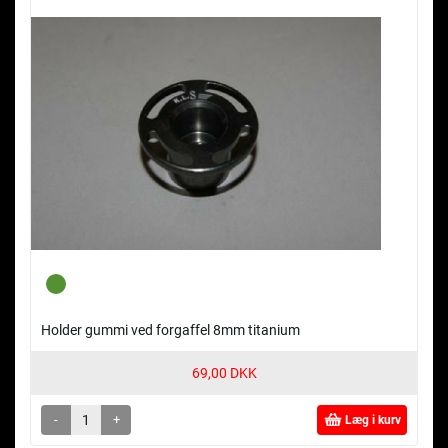
Holder gummi ved forgaffel 8mm titanium
69,00 DKK
-
+
Læg i kurv