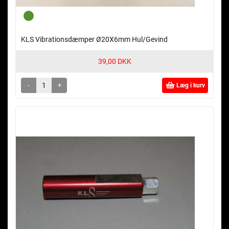
KLS Vibrationsdæmper Ø20X6mm Hul/Gevind
39,00 DKK
-
+
Læg i kurv