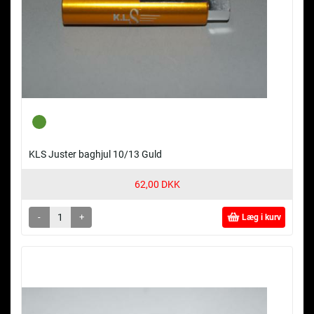
KLS Juster baghjul 10/13 Guld
62,00 DKK
-
+
Læg i kurv