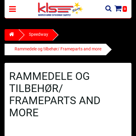
0
Speedway
Rammedele og tilbehør/ Frameparts and more
RAMMEDELE OG
TILBEHØR/
FRAMEPARTS AND
MORE