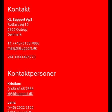
Kontakt
KL Support ApS
Rottarpvej 15
6855 Outrup
Denmark
Tlf.
(+45) 6165 7886
mail@klsupport.dk
VAT: DK41496770
Kontaktpersoner
Kristian:
(+45) 6165 7886
kl@klsupport.dk
Jens:
(+45) 2922 2196