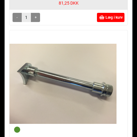
81,25 DKK
-
+
Læg i kurv